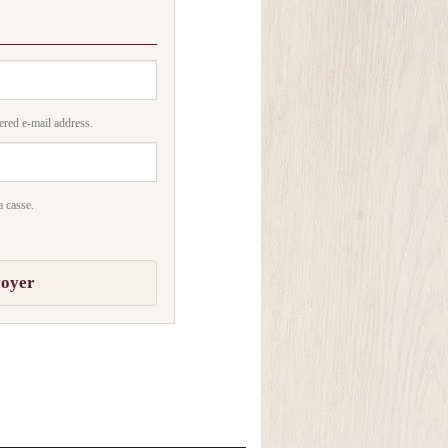
ered e-mail address.
a casse.
oyer