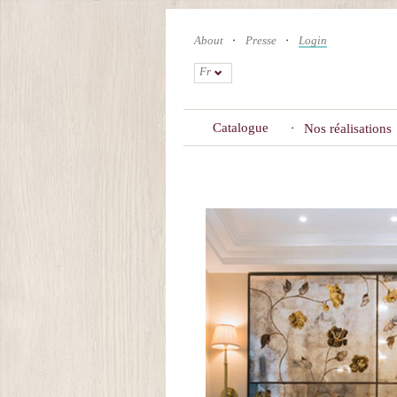
Skip
to
About
Presse
Login
main
content
Fr
Catalogue
Nos réalisations
Primary
tabs