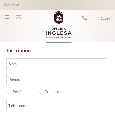
Skip to main content
Login
You are here
Inscription
Nom
Prénom
Privé
Commerce
Téléphone