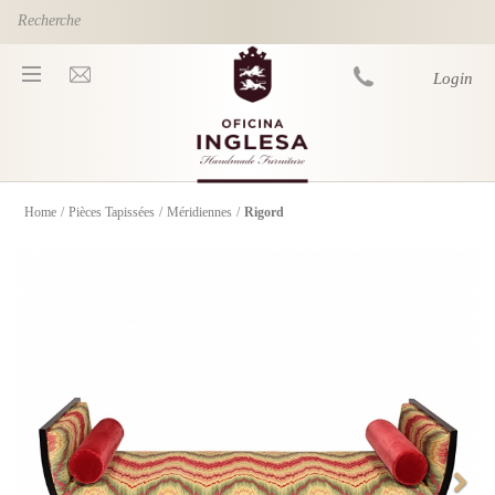
Skip to main content
Login
Home
/
Pièces Tapissées
/
Méridiennes
/
Rigord
You are here