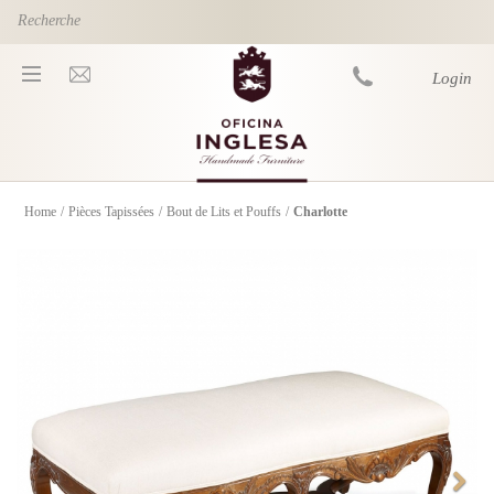
Skip to main content
Login
Home
/
Pièces Tapissées
/
Bout de Lits et Pouffs
/
Charlotte
You are here