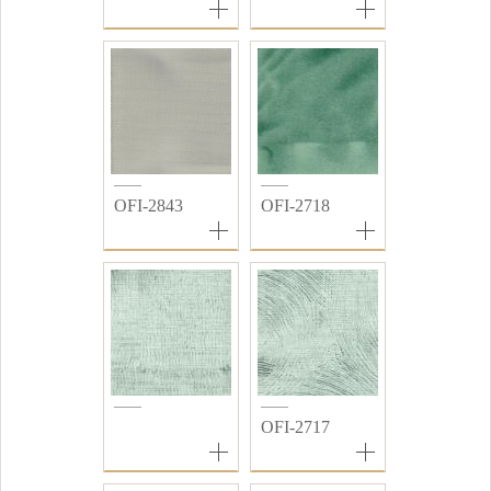
OFI-2843
OFI-2718
OFI-2717