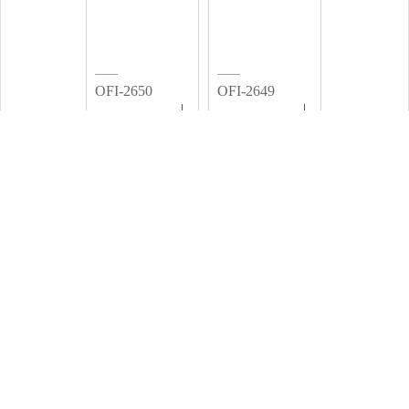
OFI-2650
OFI-2649
OFI-2596
OFI-2561