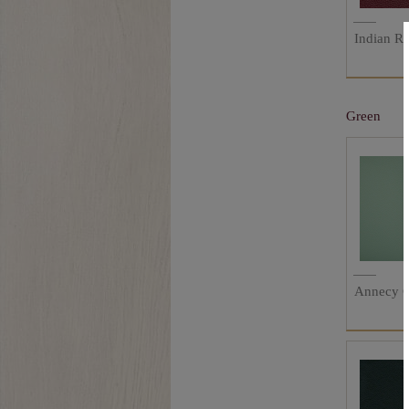
Indian R
Green
Annecy 