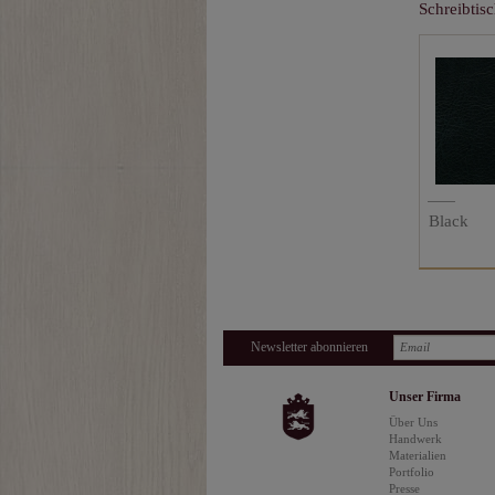
Schreibtis
Black
Newsletter abonnieren
Unser Firma
Über Uns
Handwerk
Materialien
Portfolio
Presse