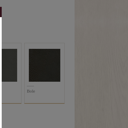
n
Bole