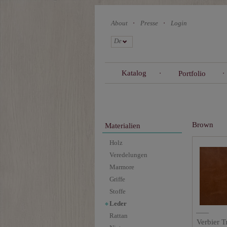
Skip
to
About
Presse
Login
main
content
De
Katalog
Portfolio
Brown
Materialien
Holz
Veredelungen
Marmore
Griffe
Stoffe
Leder
Rattan
Verbier T