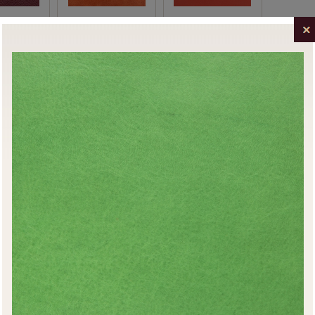
ed
Trento Tangerine
Turoa Oro Rosso
Gum Tree
Tangiers Sublime
Pueblo Lime Tree
Cordova