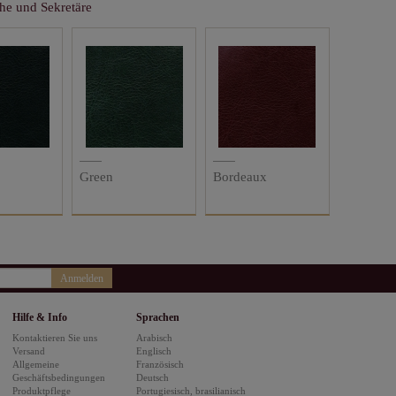
che und Sekretäre
Green
Bordeaux
Anmelden
Hilfe & Info
Sprachen
Kontaktieren Sie uns
Arabisch
Versand
Englisch
Allgemeine
Französisch
Geschäftsbedingungen
Deutsch
Produktpflege
Portugiesisch, brasilianisch