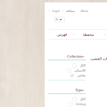
About
صحافة
Login
Ar
فهرس
محفظة
Collection
ات الخشب
الكل
كلاسيكي
معاصر
Type
الكل
Gilding