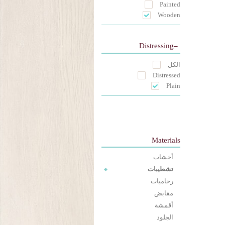
Painted
Wooden
Distressing
الكل
Distressed
Plain
Materials
أخشاب
تشطيبات
رخاميات
مقابض
أقمشة
الجلود