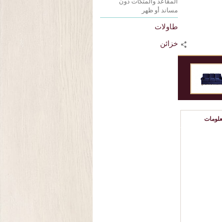
المقاعد والمتكآت دون
مساند أو ظهر
طاولات
خزائن
لومات