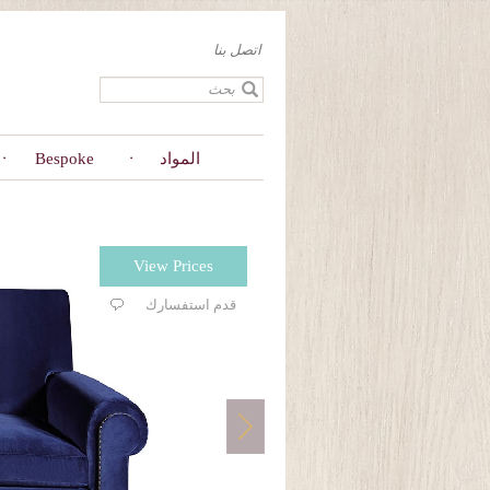
Skip
to
اتصل بنا
main
content
المواد
Bespoke
View Prices
قدم استفسارك