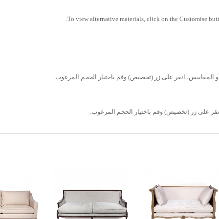
To view alternative materials, click on the Customise butt
 أو المقاييس، انقر على زر (تخصيص) وقم باختيار الحجم المرغوب.
قر على زر (تخصيص) وقم باختيار الحجم المرغوب.