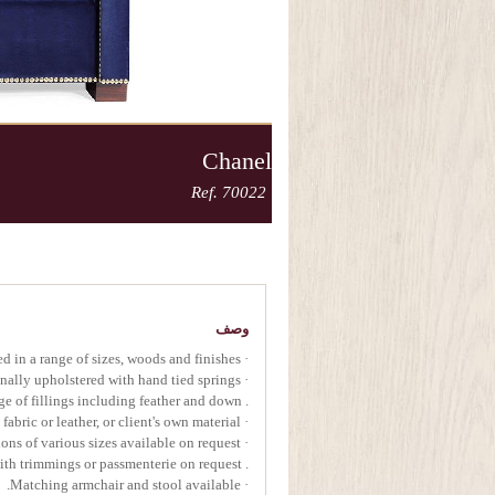
Chanel
Ref. 70022
وصف
· Handcrafted in a range of sizes, woods and finishes.
· Traditionally upholstered with hand tied springs.
. Seat cushions available in a range of fillings including feather and down.
· Upholstery in Oficina Inglesa fabric or leather, or client's own material.
· Scatter cushions of various sizes available on request.
. Can be upholstered with trimmings or passmenterie on request.
· Matching armchair and stool available.